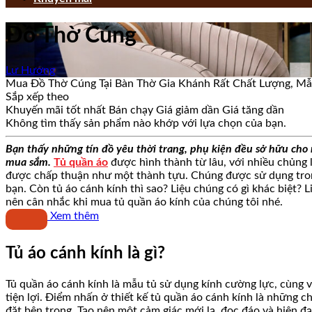
Đồ Thờ Cúng
Lư Hương
Mua Đồ Thờ Cúng Tại Bàn Thờ Gia Khánh Rất Chất Lượng, Mẫ
Sắp xếp theo
Khuyến mãi tốt nhất
Bán chạy
Giá giảm dần
Giá tăng dần
Không tìm thấy sản phẩm nào khớp với lựa chọn của bạn.
Bạn thấy những tín đồ yêu thời trang, phụ kiện đều sở hữu cho
mua sắm.
Tủ quần áo
được hình thành từ lâu, với nhiều chủng l
được chấp thuận như một thành tựu. Chúng được sử dụng trong 
bạn. Còn tủ áo cánh kính thì sao? Liệu chúng có gì khác biệt? 
nên cân nhắc khi mua tủ quần áo kính của chúng tôi nhé.
Xem thêm
Tủ áo cánh kính là gì?
Tủ quần áo cánh kính là mẫu tủ sử dụng kính cường lực, cùng 
tiện lợi. Điểm nhấn ở thiết kế tủ quần áo cánh kính là những 
đặt bên trong. Tạo nên một cảm giác mới lạ, đọc đáo và hiện đạ