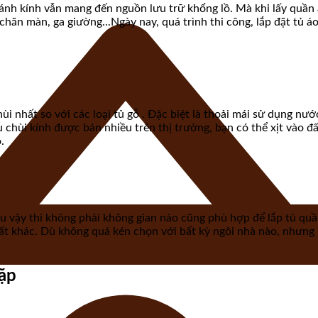
 cánh kính vẫn mang đến nguồn lưu trữ khổng lồ. Mà khi lấy quần 
chăn màn, ga giường...Ngày nay, quá trình thi công, lắp đặt tủ 
hùi nhất so với các loại tủ gỗ . Đặc biệt là thoải mái sử dụng nướ
 chùi kính được bán nhiều trên thị trường, bạn có thể xịt vào đấ
.
 Dẫu vậy thì không phải không gian nào cũng phù hợp để lắp tủ qu
hất khác. Dù không quá kén chọn với bất kỳ ngôi nhà nào, nhưng 
ặp