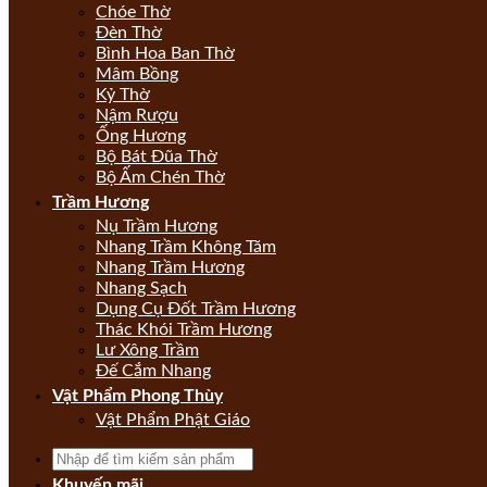
Chóe Thờ
Đèn Thờ
Bình Hoa Ban Thờ
Mâm Bồng
Kỷ Thờ
Nậm Rượu
Ống Hương
Bộ Bát Đũa Thờ
Bộ Ấm Chén Thờ
Trầm Hương
Nụ Trầm Hương
Nhang Trầm Không Tăm
Nhang Trầm Hương
Nhang Sạch
Dụng Cụ Đốt Trầm Hương
Thác Khói Trầm Hương
Lư Xông Trầm
Đế Cắm Nhang
Vật Phẩm Phong Thùy
Vật Phẩm Phật Giáo
Khuyến mãi