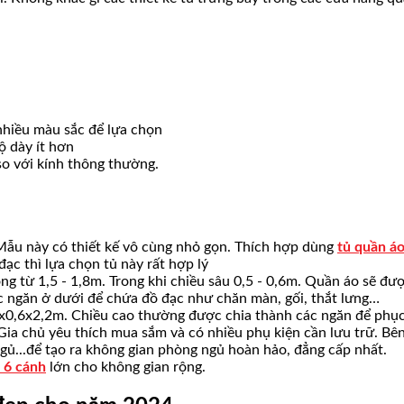
nhiều màu sắc để lựa chọn
ộ dày ít hơn
 so với kính thông thường.
Mẫu này có thiết kế vô cùng nhỏ gọn. Thích hợp dùng
tủ quần á
ạc thì lựa chọn tủ này rất hợp lý
ộng từ 1,5 - 1,8m. Trong khi chiều sâu 0,5 - 0,6m. Quần áo sẽ đư
ác ngăn ở dưới để chứa đồ đạc như chăn màn, gối, thắt lưng…
4x0,6x2,2m. Chiều cao thường được chia thành các ngăn để phục
 Gia chủ yêu thích mua sắm và có nhiều phụ kiện cần lưu trữ. B
gủ...để tạo ra không gian phòng ngủ hoàn hảo, đẳng cấp nhất.
 6 cánh
lớn cho không gian rộng.