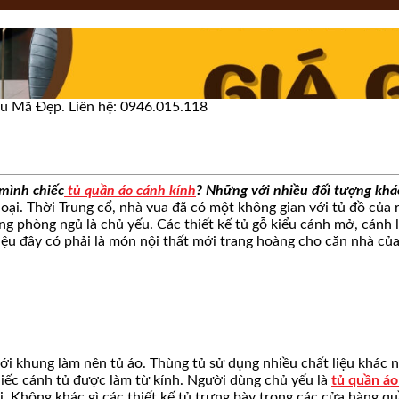
u Mã Đẹp. Liên hệ: 0946.015.118
 mình chiếc
tủ quần áo cánh kính
? Những với nhiều đối tượng khác
oại. Thời Trung cổ, nhà vua đã có một không gian với tủ đồ của 
phòng ngủ là chủ yếu. Các thiết kế tủ gỗ kiểu cánh mở, cánh l
Liệu đây có phải là món nội thất mới trang hoàng cho căn nhà của
với khung làm nên tủ áo. Thùng tủ sử dụng nhiều chất liệu khác
chiếc cánh tủ được làm từ kính. Người dùng chủ yếu là
tủ quần áo
i. Không khác gì các thiết kế tủ trưng bày trong các cửa hàng q