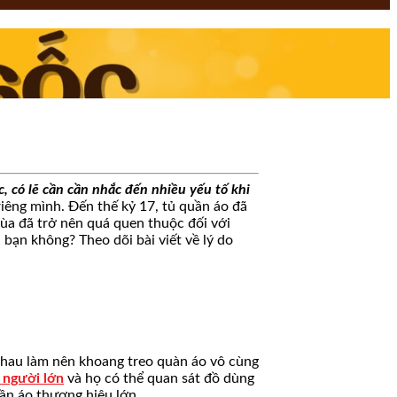
, có lẽ cần cần nhắc đến nhiều yếu tố khi
riêng mình. Đến thế kỷ 17, tủ quần áo đã
ùa đã trở nên quá quen thuộc đối với
 bạn không? Theo dõi bài viết về lý do
 nhau làm nên khoang treo quàn áo vô cùng
 người lớn
và họ có thể quan sát đồ dùng
uần áo thương hiệu lớn.