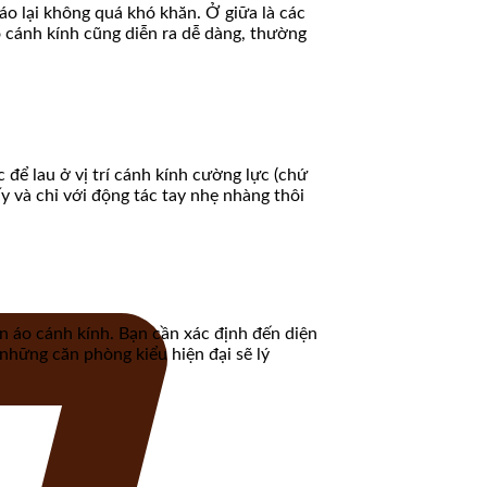
áo lại không quá khó khăn. Ở giữa là các
áo cánh kính cũng diễn ra dễ dàng, thường
c để lau ở vị trí cánh kính cường lực (chứ
y và chỉ với động tác tay nhẹ nhàng thôi
ần áo cánh kính. Bạn cần xác định đến diện
những căn phòng kiểu hiện đại sẽ lý