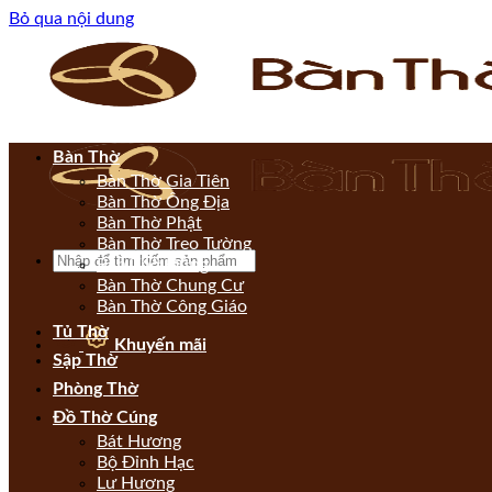
Bỏ qua nội dung
Bàn Thờ
Bàn Thờ Gia Tiên
Bàn Thờ Ông Địa
Bàn Thờ Phật
Bàn Thờ Treo Tường
Bàn Thờ Đứng
Bàn Thờ Chung Cư
Bàn Thờ Công Giáo
Tủ Thờ
Khuyến mãi
Sập Thờ
Phòng Thờ
Đồ Thờ Cúng
Bát Hương
Bộ Đỉnh Hạc
Lư Hương