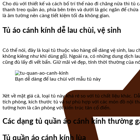
Cho dù với thiết kế và cách bố trí thế nào đi chăng nữa thì tủ
thanh treo quần áo, phía bên trên và dưới là góc ngăn để chứa 
là âm tường nên càng tiết kiệm tối đa không gian.
Tủ áo cánh kính dễ lau chùi, vệ sinh
Có thể nói, đây là loại tủ thuộc vào hàng dễ dàng vệ sinh, lau c
không kiêng như khi dùng gỗ). Ngoài ra, có những dung dịch lau
cũng đủ lấy đi vết bẩn. Giữ mãi vẻ đẹp, tính thời thường của nó
Bạn dễ dàng để lau chùi với mẫu tủ này
Xét về mặt giá cả, loại tủ này khá rẻ so với tủ chất liệu khác.
tích phòng, kích thước tủ và sự phù hợp với các món đồ nội t
tưởng hơn là căn phòng với kiến trúc tân cổ điển.
Các dạng tủ quần áo cánh kính thường g
Tủ quần áo cánh kính lùa