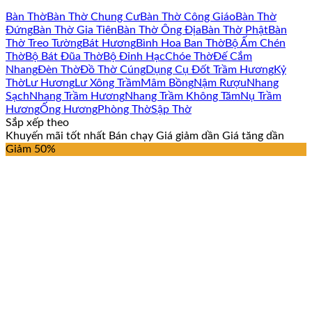
Bàn Thờ
Bàn Thờ Chung Cư
Bàn Thờ Công Giáo
Bàn Thờ
Đứng
Bàn Thờ Gia Tiên
Bàn Thờ Ông Địa
Bàn Thờ Phật
Bàn
Thờ Treo Tường
Bát Hương
Bình Hoa Ban Thờ
Bộ Ấm Chén
Thờ
Bộ Bát Đũa Thờ
Bộ Đỉnh Hạc
Chóe Thờ
Đế Cắm
Nhang
Đèn Thờ
Đồ Thờ Cúng
Dụng Cụ Đốt Trầm Hương
Kỷ
Thờ
Lư Hương
Lư Xông Trầm
Mâm Bồng
Nậm Rượu
Nhang
Sạch
Nhang Trầm Hương
Nhang Trầm Không Tăm
Nụ Trầm
Hương
Ống Hương
Phòng Thờ
Sập Thờ
Sắp xếp theo
Khuyến mãi tốt nhất
Bán chạy
Giá giảm dần
Giá tăng dần
Giảm 50%