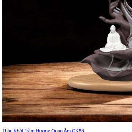
Thác Khói Trầm Hương Quan Âm GK88