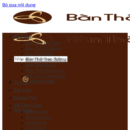
Bỏ qua nội dung
Bàn Thờ
Bàn Thờ Gia Tiên
Bàn Thờ Ông Địa
Bàn Thờ Phật
Bàn Thờ Treo Tường
Bàn Thờ Đứng
Bàn Thờ Chung Cư
Bàn Thờ Công Giáo
Khuyến mãi
Tủ Thờ
Sập Thờ
Phòng Thờ
Đồ Thờ Cúng
Giỏ hàng
Bát Hương
Bộ Đỉnh Hạc
Lư Hương
Chóe Thờ